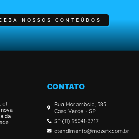
CEBA NOSSOS CONTEÚDOS
CONTATO
 of
Rua Marambaia, 585
 nova
Casa Verde - SP
ia da
SP (11) 95041-3717
dade
atendimento@mazefx.com.br