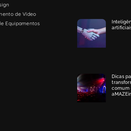
sign
mento de Vídeo
Inteligê
de Equipamentos
artificiai
Dicas p
transfo
comum
aMAZEi