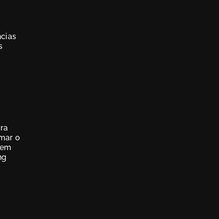
ncias
s
ara
rmar o
 em
ng