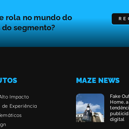
ue rola no mundo do
RE
s do segmento?
UTOS
MAZE NEWS
Alto Impacto
Fake Out
Home, a
 de Experiência
tendênc
publici
Temáticos
digital
ign