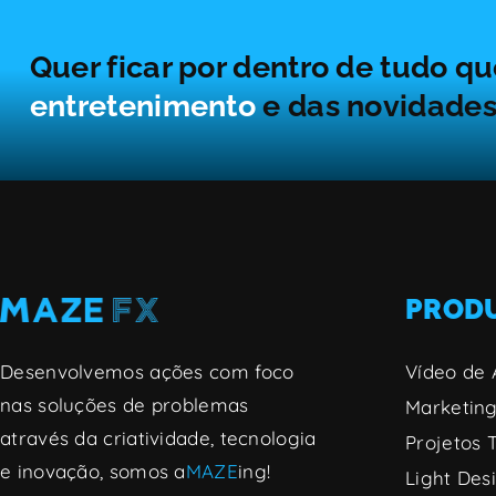
Quer ficar por dentro de tudo q
entretenimento
e das novidade
PROD
Desenvolvemos ações com foco
Vídeo de 
nas soluções de problemas
Marketing
através da criatividade, tecnologia
Projetos 
e inovação, somos a
MAZE
ing!
Light Des