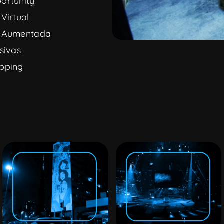
ortunity
Virtual
e Aumentada
sivas
pping
SOUND DESIGN
VÍDEO MAPPING
Preparadão
Bayer
Santander