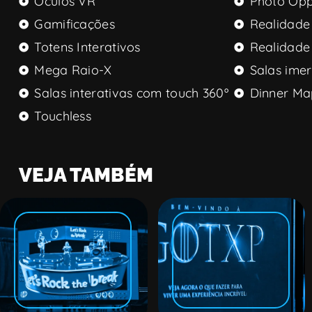
Óculos VR
Photo Opp
Gamificações
Realidade 
Totens Interativos
Realidad
Mega Raio-X
Salas imer
Salas interativas com touch 360º
Dinner Ma
Touchless
VEJA TAMBÉM
VÍDEO MAPPING
MARKETING DE
CCXP | HBO |
EXPERIÊNCIA
Game of
The Town
Thrones