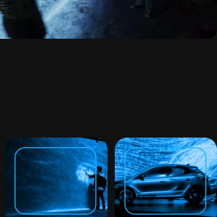
EXPERIÊNCIA
IMERSIVA
VÍDEO MAPPING
EXPERIÊNCIA
Lançamento
INTERATIVA
HB20
Atração
Allergan