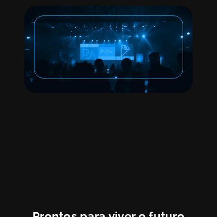
LIGHT DESIGN
PPA - PRÊMIO
PROFISSIONAIS DO
ANO
Prontos para viver o futuro