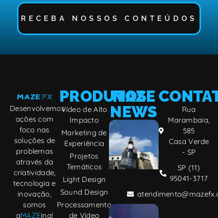
RECEBA NOSSOS CONTEÚDOS
PRODUTOS
MAZE
CONTA
NEWS
Desenvolvemos
Vídeo de Alto
Rua
ações com
Impacto
Marambaia,
Fake Out of
foco nas
585
Marketing de
Home, a
soluções de
Casa Verde
Experiência
nova
problemas
- SP
tendência
Projetos
através da
da
Temáticos
SP (11)
criatividade,
publicidade
95041-3717
Light Design
digital
tecnologia e
Sound Design
inovação,
atendimento@mazefx.
somos
Processamento
Inteligências
a
MAZE
ing!
de Vídeo