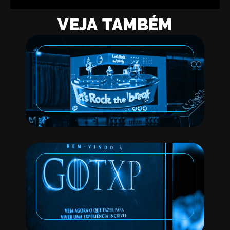
VEJA TAMBÉM
LIVE MARKETING
THE TOWN
VIDEO MAPPING
CCXP | HBO | GAME
OF THRONES