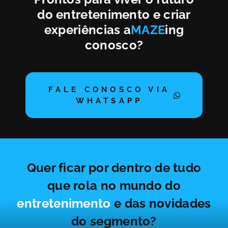
do entretenimento e criar
experiências a
MAZE
ing
conosco?
FALE CONOSCO VIA
WHATSAPP
Quer ficar por dentro de tudo
que rola no mundo do
entretenimento
e das novidades
do segmento?