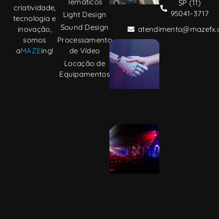
Temáticos
SP (11)
criatividade,
publicidade
95041-3717
Light Design
digital
tecnologia e
Sound Design
inovação,
atendimento@mazefx.
somos
Processamento
Inteligências
a
MAZE
ing!
de Vídeo
artificiais
Locação de
Equipamentos
Dicas para
transformar
o comum
em
aMAZEing