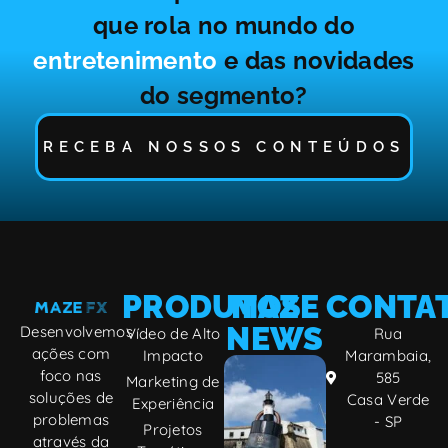
que rola no mundo do
entretenimento
e das novidades
do segmento?
RECEBA NOSSOS CONTEÚDOS
PRODUTOS
MAZE
CONTA
NEWS
Desenvolvemos
Vídeo de Alto
Rua
ações com
Impacto
Marambaia,
Fake Out of
foco nas
585
Marketing de
Home, a
soluções de
Casa Verde
Experiência
nova
problemas
- SP
tendência
Projetos
através da
da