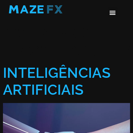
Jobs aMAZEi
Maze News
CATEGORIA:
UNCATEGORIZED
INTELIGÊNCIAS
ARTIFICIAIS